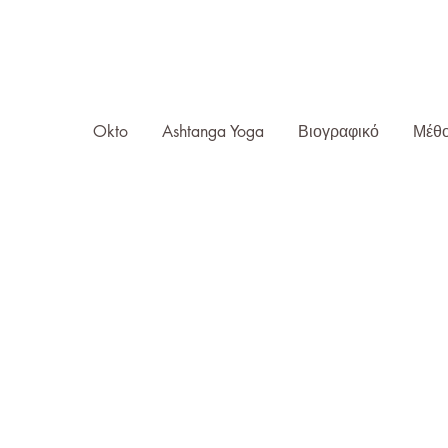
Okto Ashtanga Yoga
Athens
|
oktoyoga
Okto
Ashtanga Yoga
Βιογραφικό
Μέθο