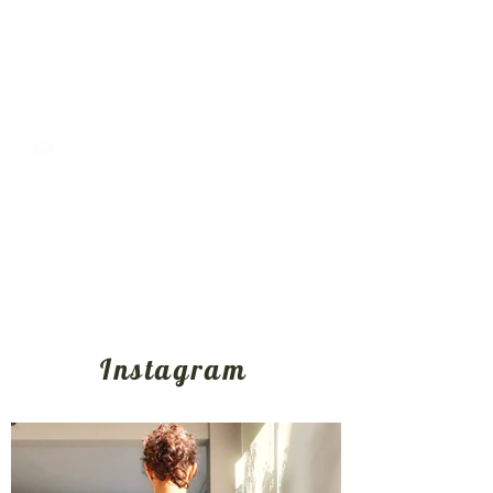
Okto Ashtanga Yoga Athens
Ζωοδόχου Πηγής 17 Εξάρχεια, Αθήνα
106 81, Αθήνα-Ελλάδα
oktoyogashala@gmail.com
+30 6987102909
Instagram