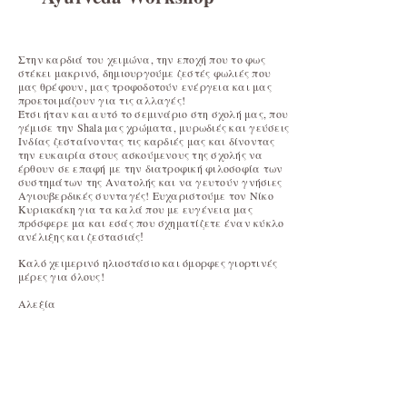
Στην καρδιά του χειμώνα, την εποχή που το φως
στέκει μακρινό, δημιουργούμε ζεστές φωλιές που
μας θρέφουν, μας τροφοδοτούν ενέργεια και μας
προετοιμάζουν για τις αλλαγές!
Έτσι ήταν και αυτό το σεμινάριο στη σχολή μας, που
γέμισε την Shala μας χρώματα, μυρωδιές και γεύσεις
Ινδίας ζεσταίνοντας τις καρδιές μας και δίνοντας
την ευκαιρία στους ασκούμενους της σχολής να
έρθουν σε επαφή με την διατροφική φιλοσοφία των
συστημάτων της Ανατολής και να γευτούν γνήσιες
Αγιουβερδικές συνταγές! Ευχαριστούμε
τον Νίκο
Κυριακάκη για τα καλά που με ευγένεια μας
πρόσφερε μα και εσάς που σχηματίζετε έναν κύκλο
ανέλιξης και ζεστασιάς
!
Καλό χειμερινό ηλιοστάσιο και
όμορφες γιορτινές
μέρες για όλους!
Aλεξία